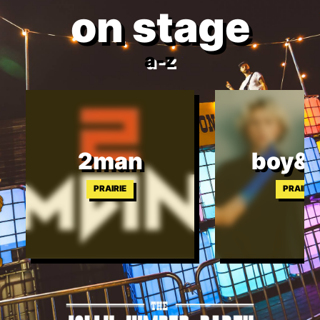
on stage
a-z
2man
boy&g
PRAIRIE
PRAIRIE