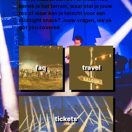
bereik je het terrein, waar stal je jouw
ros of waar kan je terecht voor een
midnight snack? Jouw vragen, we’ve
got you covered.
faq
travel
tickets