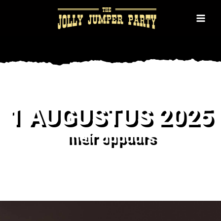
Ga
naar
de
inhoud
1 AUGUSTUS 2025
meir oppuurs