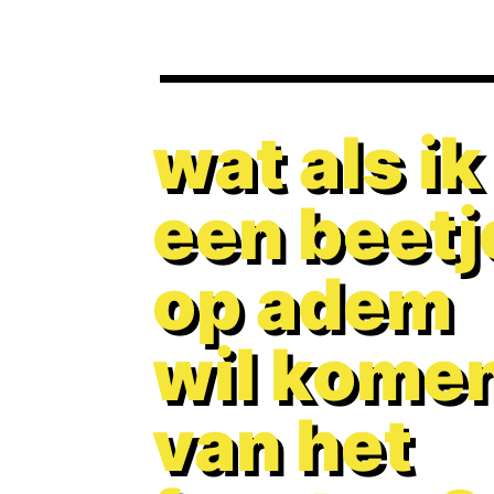
wat als ik
een beetj
op adem
wil kome
van het