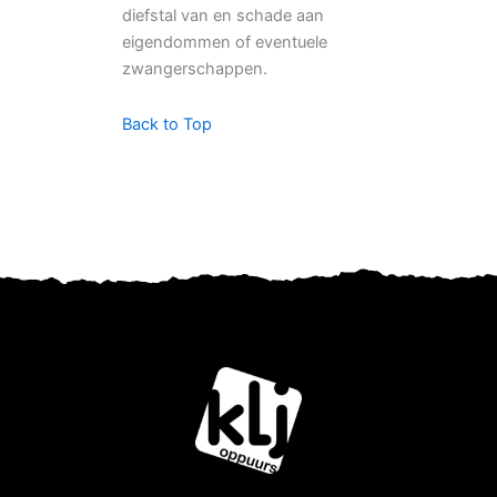
diefstal van en schade aan
eigendommen of eventuele
zwangerschappen.
Back to Top