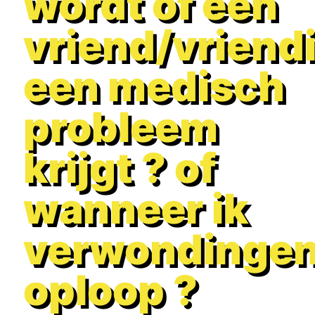
wordt of een
vriend/vriend
een medisch
probleem
krijgt ? of
wanneer ik
verwondinge
oploop ?